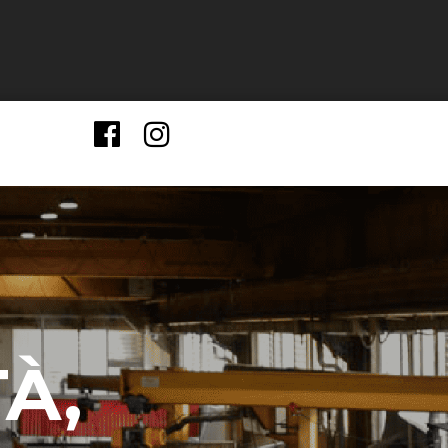
0173 776715
F.lli Biga S.r.l.
biga.it
Via Bevilacqua, 18 12068 Narzole (CN)
TÀ,