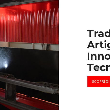
Trad
Arti
Inn
Tec
SCOPRI DI