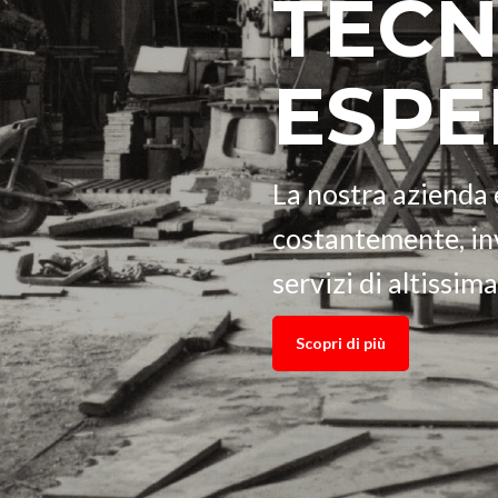
TECN
ESPE
La nostra azienda 
costantemente, in
servizi di altissim
Scopri di più