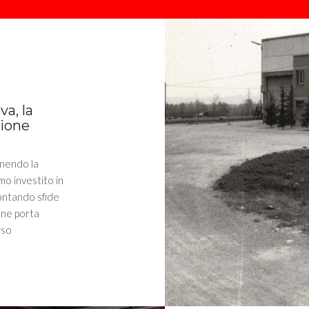
va, la
zione
.
enendo la
mo investito in
ontando sfide
one porta
rso