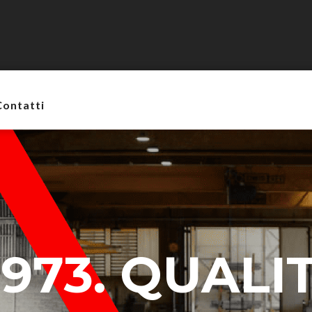
+39 
Dal lunedì a venerdì
biga@
8.00–12.00 / 14.00–17.00
Contatti
1973. QUALI