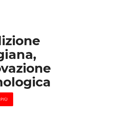
izione
giana,
ovazione
nologica
 PIÙ