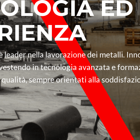
OLOGIA ED
RIENZA
è leader nella lavorazione dei metalli. In
vestendo in tecnologia avanzata e formaz
a qualità, sempre orientati alla soddisfazio